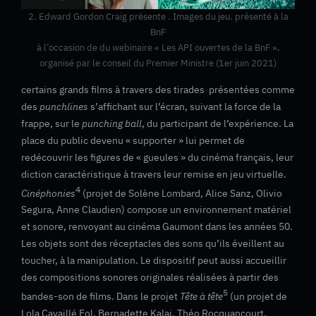
2. Edward Gordon Craig présente . Images du jeu. présenté à la
BnF
à l’occasion de du webinaire « Les API ouvertes de la BnF »,
organisé par le conseil du Premier Ministre (1er juin 2021)
certains grands films à travers des tirades présentées comme
des
punchlines
s’affichant sur l’écran, suivant la force de la
frappe, sur le
punching ball
, du participant de l’expérience. La
place du public devenu « supporter » lui permet de
redécouvrir les figures de « gueules » du cinéma français, leur
diction caractéristique à travers leur remise en jeu virtuelle.
4
Cinéphonies
(projet de Solène Lombard, Alice Sanz, Olivio
Segura, Anne Claudien) compose un environnement matériel
et sonore, renvoyant au cinéma Gaumont dans les années 50.
Les objets sont des réceptacles des sons qu’ils éveillent au
toucher, à la manipulation. Le dispositif peut aussi accueillir
des compositions sonores originales réalisées à partir des
5
bandes-son de films. Dans le projet
Tête à tête
(un projet de
Lola Cavaillé Fol, Bernadette Kalaj, Théo Rocquancourt,