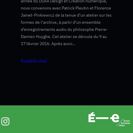
année du DSAA Design et Création numérique,
nous convenons avec Patrick Pleutin et Florence
Jamet-Pinkiewicz de la tenue d’un atelier sur les
formes de l’archive, à partir d’un ensemble
d’enregistrements audio du philosophe Pierre-
Damien Huyghe. Cet atelier se déroule du 9 au
17 février 2016. Après avoir…
En savoir plus
Instagram