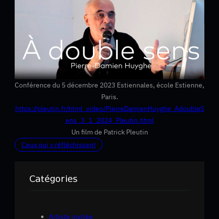
Conférence du 5 décembre 2023 Estiennales, école Estienne,
Paris.
https://pleutin.fr/html_video/PierreDamienHuyghe_AdoubleS
ens_3_1_2024_Pleutin.html
Un film de Patrick Pleutin
Ceux qui y réfléchissent
Catégories
Artiste invitée